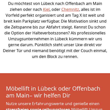
Du möchtest von Lübeck nach Offenbach am Main
ziehen oder nach
Kiel
, oder
Chemnitz
, alles ist im
Vorfeld perfekt organisiert und am Tag X ist weit und
breit kein Parkplatz verfügbar. Die Motivation sinkt und
die Zeitspanne bis zur Abfahrt steigt. Kennst Du schon
die Option der Halteverbotszonen? Als professionelles
Umzugsunternehmen in Lübeck kümmern wir uns
gerne darum. Pünktlich steht unser Lkw direkt vor
Deiner Tür und niemand benötigt mit der Couch einmal,
um den Block zu rennen.
Möbellift in Lübeck oder Offenbach
am Main– wir helfen Dir
Nutze unsere Erfahrungswerte und genieße einen
stressfreien sowie reibungslosen
Möbellift Umzug.