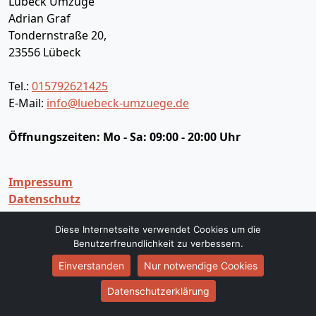
Lübeck Umzüge
Adrian Graf
Tondernstraße 20,
23556
Lübeck
Tel.:
015792621425
E-Mail:
info@luebeck-umzuege.de
Öffnungszeiten:
Mo - Sa: 09:00 - 20:00 Uhr
Impressum
Datenschutz
Diese Internetseite verwendet Cookies um die
Umzugsservice
Benutzerfreundlichkeit zu verbessern.
Umzugsservice Lübeck
Einverstanden
Nur notwendige Cookies
Büroumzug Lübeck
Datenschutzerklärung
Fernumzug Lübeck
Firmenumzug Lübeck