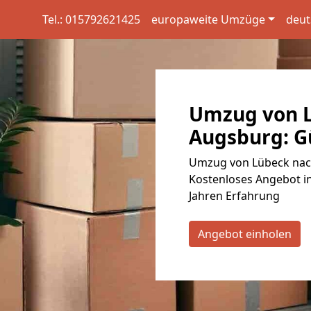
Tel.: 015792621425
europaweite Umzüge
deut
Umzug von 
Augsburg: Gü
Umzug von Lübeck nach
Kostenloses Angebot in
Jahren Erfahrung
Angebot einholen