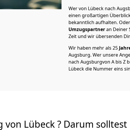
Wer von Lübeck nach Augsbu
einen großartigen Überblick 
bekanntlich aufhalten. Oder
Umzugspartner
an Deiner 
Zeit und wir übersenden Dir
Wir haben mehr als 25
Jahr
Augsburg. Wer unsere Ang
nach Augsburgvon A bis Z be
Lübeck die Nummer eins sin
von Lübeck ? Darum solltest