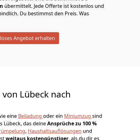
en
übermittelt. Jede Offerte ist kostenlos und
indlich. Du bestimmst den Preis. Was
loses Angebot erhalten
g von
Lübeck nach
ie eine
Beiladung
oder ein
Miniumzug
sind
s Lübeck, das deine
Ansprüche zu 100 %
rümpelung
,
Haushaltsauflösungen
und
ist
weitaus kostengünstiger
, als du dir es