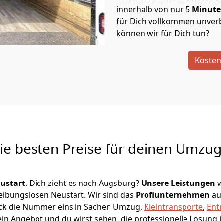
innerhalb von nur
5
Minut
für Dich vollkommen unverb
können wir für Dich tun?
Kosten
Die besten Preise für deinen Umzu
ustart
. Dich zieht es nach Augsburg?
Unsere Leistungen
w
reibungslosen Neustart.
Wir sind das
Profiunternehmen
au
übeck die Nummer eins in Sachen Umzug,
Kleintransporte
,
Ent
in Angebot und du wirst sehen, die professionelle Lösung 