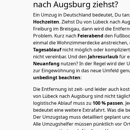
nach Augsburg
ziehst?
Ein Umzug in Deutschland bedeutet, Du tanz
Hochzeiten
. Ziehst Du von Lübeck nach Au
Freiburg im Breisgau, dann wird die Entfer
Problem.
Kurz nach
Feierabend
den Fußbod
einmal die Wohnzimmerdecke anstreichen, da
Tagesablauf
nicht möglich oder komplizier
nicht vereinbar. Und den
Jahresurlaub
für 
Neuanfang
nutzen? In der Regel wird der
zur Eingewöhnung in das neue Umfeld genu
unbedingt beachten
:
Die Entfernung ist zeit- und leider auch kos
von Lübeck nach Augsburg sind nicht täglic
logistische Ablauf muss zu
100 % passen
. 
bedeutet eine weitere Extrafahrt. Was die be
Der Umzugstag muss detailliert geplant un
Alle Umzugshelfer müssen pünktlich vor Ort