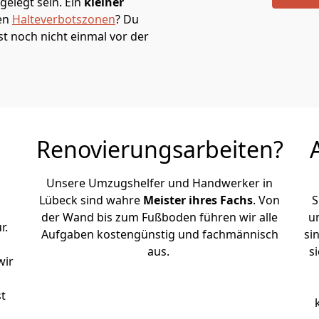
elegt sein. Ein
kleiner
den
Halteverbotszonen
? Du
t noch nicht einmal vor der
Renovierungsarbeiten?
Unsere Umzugshelfer und Handwerker in
Lübeck sind wahre
Meister ihres Fachs
. Von
S
der Wand bis zum Fußboden führen wir alle
u
r.
Aufgaben kostengünstig und fachmännisch
si
aus.
s
wir
st