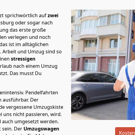
t sprichwörtlich auf
zwei
gsburg oder sogar nach
nung das erste große
en verlegen und noch
s ist im alltäglichen
t.
Arbeit und Umzug sind so
einen
stressigen
 Urlaub nach einem Umzug
tzt. Das musst Du
tenintensiv. Pendelfahrten
h ausführbar.
Der
Jede vergessene Umzugskiste
i uns nicht passieren, wird.
d auch umgesetzt werden.
 sein. Der
Umzugswagen
Kosten