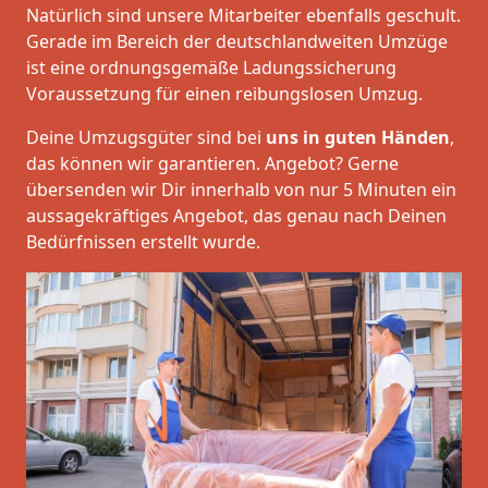
Natürlich sind unsere Mitarbeiter ebenfalls geschult.
Gerade im Bereich der deutschlandweiten Umzüge
ist eine ordnungsgemäße Ladungssicherung
Voraussetzung für einen reibungslosen Umzug.
Deine Umzugsgüter sind bei
uns in guten Händen
,
das können wir garantieren. Angebot? Gerne
übersenden wir Dir innerhalb von nur 5 Minuten ein
aussagekräftiges Angebot, das genau nach Deinen
Bedürfnissen erstellt wurde.