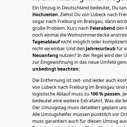
Ein Umzug in Deutschland bedeutet, Du tanz
Hochzeiten
. Ziehst Du von Lübeck nach Fre
sogar nach Freiburg im Breisgau, dann wird
große Problem.
Kurz nach
Feierabend
den 
noch einmal die Wohnzimmerdecke anstreiche
Tagesablauf
nicht möglich oder komplizier
nicht vereinbar. Und den
Jahresurlaub
für 
Neuanfang
nutzen? In der Regel wird der
zur Eingewöhnung in das neue Umfeld genu
unbedingt beachten
:
Die Entfernung ist zeit- und leider auch kos
von Lübeck nach Freiburg im Breisgau sind n
logistische Ablauf muss zu
100 % passen
. 
bedeutet eine weitere Extrafahrt. Was die be
Der Umzugstag muss detailliert geplant un
Alle Umzugshelfer müssen pünktlich vor Ort
muss garantiert auch für diesen Umzug ausg