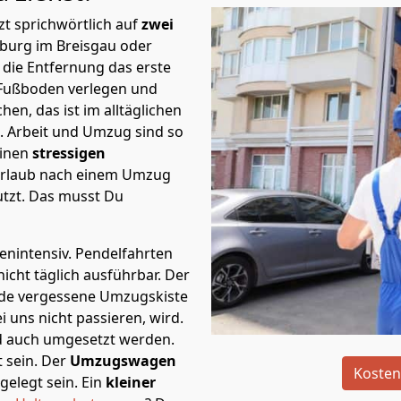
t sprichwörtlich auf
zwei
iburg im Breisgau oder
 die Entfernung das erste
Fußboden verlegen und
n, das ist im alltäglichen
t.
Arbeit und Umzug sind so
einen
stressigen
 Urlaub nach einem Umzug
tzt. Das musst Du
tenintensiv. Pendelfahrten
icht täglich ausführbar.
Der
Jede vergessene Umzugskiste
i uns nicht passieren, wird.
d auch umgesetzt werden.
 sein. Der
Umzugswagen
Kosten
elegt sein. Ein
kleiner