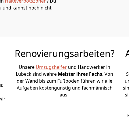
den
Halteverbotszonen
? Du
u und kannst noch nicht
Renovierungsarbeiten?
Unsere
Umzugshelfer
und Handwerker in
Lübeck sind wahre
Meister ihres Fachs
. Von
S
der Wand bis zum Fußboden führen wir alle
u
r.
Aufgaben kostengünstig und fachmännisch
si
aus.
s
wir