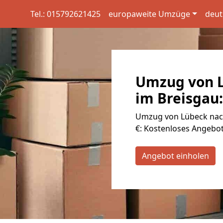
Tel.: 015792621425
europaweite Umzüge
deut
Umzug von L
im Breisgau:
Umzug von Lübeck nach
€: Kostenloses Angebot
Angebot einholen