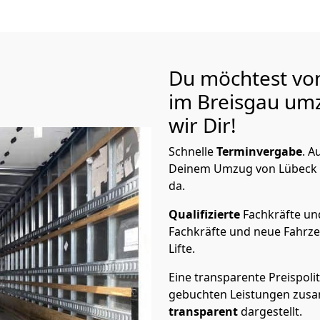
Du möchtest vo
im Breisgau
umz
wir Dir!
Schnelle
Terminvergabe
.
Au
Deinem Umzug von Lübeck na
da.
Qualifizierte
Fachkräfte u
Fachkräfte und neue Fahrze
Lifte.
Eine transparente Preispolit
gebuchten Leistungen zusam
transparent
dargestellt.